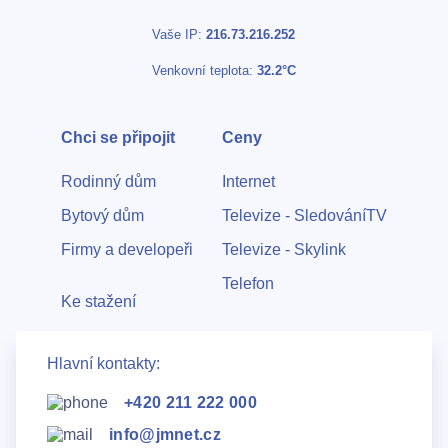
Bezdrátové přístupové body
Vaše IP:
216.73.216.252
Venkovní teplota:
32.2°C
Kontakty
Chci se připojit
Ceny
Rodinný dům
Internet
Bytový dům
Televize - SledováníTV
Firmy a developeři
Televize - Skylink
Telefon
Ke stažení
Hlavní kontakty:
+420 211 222 000
info@jmnet.cz