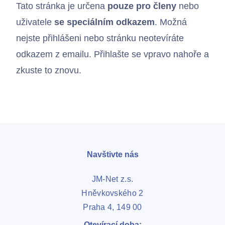
Tato stránka je určena
pouze pro členy
nebo
uživatele
se speciálním odkazem
. Možná
nejste přihlášeni nebo stránku neotevíráte
odkazem z emailu. Přihlašte se vpravo nahoře a
zkuste to znovu.
Navštivte nás
JM-Net z.s.
Hněvkovského 2
Praha 4, 149 00
Kontakty
Otevírací doba: