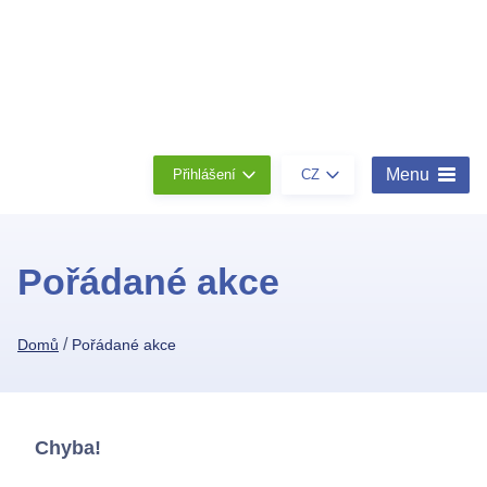
Členství
Konta
O
nás
Menu
Přihlášení
CZ
Pořádané akce
/
Domů
Pořádané akce
Chyba!