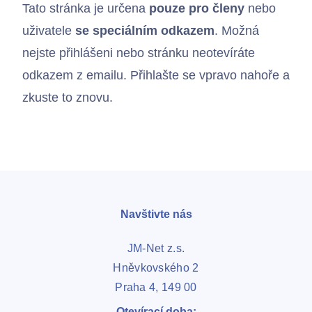
Tato stránka je určena
pouze pro členy
nebo
uživatele
se speciálním odkazem
. Možná
nejste přihlášeni nebo stránku neotevíráte
odkazem z emailu. Přihlašte se vpravo nahoře a
zkuste to znovu.
Navštivte nás
JM-Net z.s.
Hněvkovského 2
Praha 4, 149 00
Kontakty
Otevírací doba: