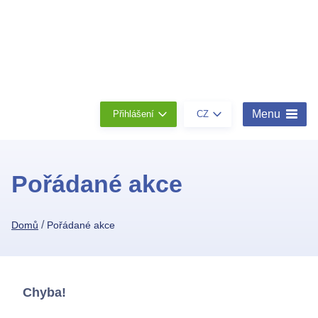
Členství
Konta
O
nás
Menu
Přihlášení
CZ
Pořádané akce
/
Domů
Pořádané akce
Chyba!