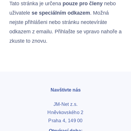
Tato stránka je určena
pouze pro členy
nebo
uživatele
se speciálním odkazem
. Možná
nejste přihlášeni nebo stránku neotevíráte
odkazem z emailu. Přihlašte se vpravo nahoře a
zkuste to znovu.
Navštivte nás
JM-Net z.s.
Hněvkovského 2
Praha 4, 149 00
Kontakty
Otevírací doba: