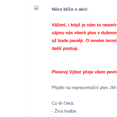
Něco blíže o akci:
Vážení, i když je nám to nesmír
zájmu nás všech ples v dubnov
už bude jasněji. O novém termí
další postup.
Plesový Výbor přeje všem pevn
Přijďte na reprezentační ples JM
Co tě čeká:
- Živá hudba