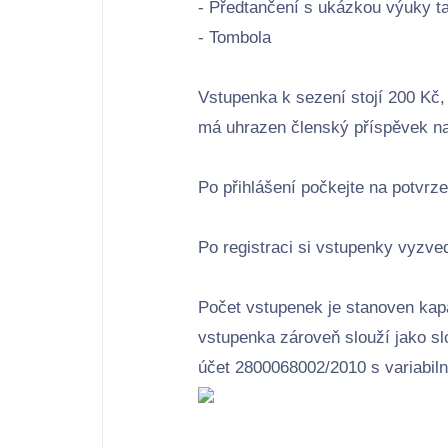
- Předtančení s ukázkou výuky t
- Tombola
Vstupenka k sezení stojí 200 Kč,
má uhrazen členský příspěvek na
Po přihlášení počkejte na potvrz
Po registraci si vstupenky vyzve
Počet vstupenek je stanoven kapa
vstupenka zároveň slouží jako sl
účet 2800068002/2010 s variabil