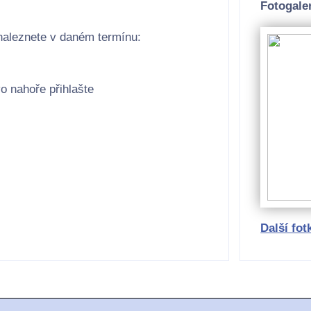
Fotogaler
naleznete v daném termínu:
o nahoře přihlašte
Další fot