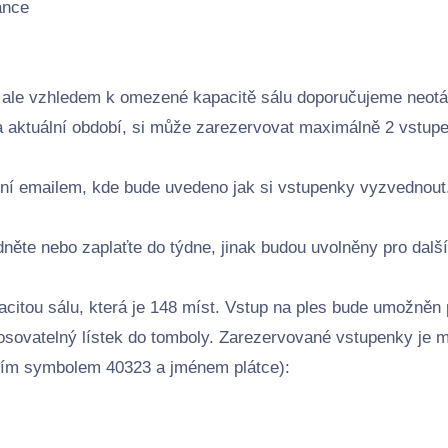
ance
 ale vzhledem k omezené kapacitě sálu doporučujeme neotál
 aktuální období, si může zarezervovat maximálně 2 vstup
ení emailem, kde bude uvedeno jak si vstupenky vyzvednout
dněte nebo zaplaťte do týdne, jinak budou uvolněny pro dalš
citou sálu, která je 148 míst. Vstup na ples bude umožněn
osovatelný lístek do tomboly. Zarezervované vstupenky je 
ním symbolem 40323 a jménem plátce):