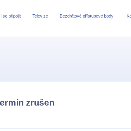
 se připojit
Televize
Bezdrátové přístupové body
Ko
termín zrušen