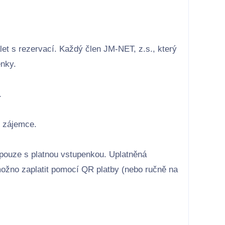
et s rezervací. Každý člen JM-NET, z.s., který
enky.
.
í zájemce.
 pouze s platnou vstupenkou. Uplatněná
možno zaplatit pomocí QR platby (nebo ručně na