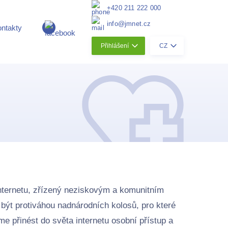
+420 211 222 000
info@jmnet.cz
ntakty
Přihlášení
CZ
internetu, zřízený neziskovým a komunitním
být protiváhou nadnárodních kolosů, pro které
e přinést do světa internetu osobní přístup a