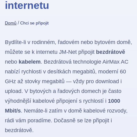
internetu
/
Domů
Chci se připojit
Chci se připojit
Bydlíte-li v rodinném, řadovém nebo bytovém domě,
můžete se k internetu JM-Net připojit
bezdrátově
nebo
kabelem
. Bezdrátová technologie AirMax AC
nabízí rychlosti v desítkách megabitů, moderní 60
GHz až stovky megabitů — vždy pro download i
upload. V bytových a řadových domech je často
výhodnější kabelové připojení s rychlostí i
1000
Mbit/s
. Nemáte-li zatím v domě kabelové rozvody,
rádi vám poradíme. Dočasně se lze připojit i
bezdrátově.