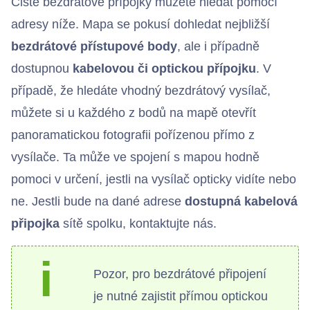
Čistě bezdrátové přípojky můžete hledat pomocí
adresy níže. Mapa se pokusí dohledat nejbližší
bezdrátové přístupové body
, ale i případně
dostupnou
kabelovou či optickou přípojku
. V
Chci se připojit
případě, že hledáte vhodný bezdrátový vysílač,
můžete si u každého z bodů na mapě otevřít
panoramatickou fotografii pořízenou přímo z
vysílače. Ta může ve spojení s mapou hodně
pomoci v určení, jestli na vysílač opticky vidíte nebo
ne. Jestli bude na dané adrese
dostupná kabelová
připojka
sítě spolku, kontaktujte nás.
i
Pozor, pro bezdrátové připojení
je nutné zajistit přímou optickou