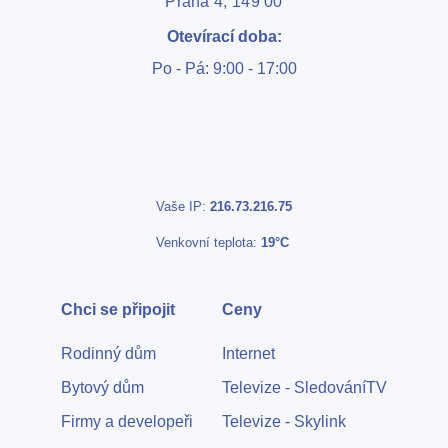
Praha 4, 149 00
Otevírací doba:
Po - Pá: 9:00 - 17:00
Vaše IP:
216.73.216.75
Venkovní teplota:
19°C
Chci se připojit
Ceny
Rodinný dům
Internet
Bytový dům
Televize - SledováníTV
Firmy a developeři
Televize - Skylink