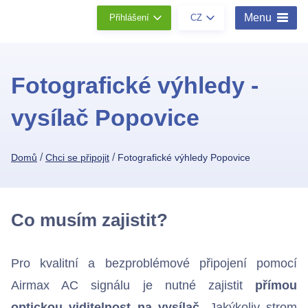
Menu
Přihlášení
CZ
Fotografické výhledy -
vysílač Popovice
/
/
Domů
Chci se připojit
Fotografické výhledy Popovice
Co musím zajistit?
Pro kvalitní a bezproblémové připojení pomocí
Airmax AC signálu je nutné zajistit
přímou
optickou viditelnost na vysílač
. Jakýkoliv strom