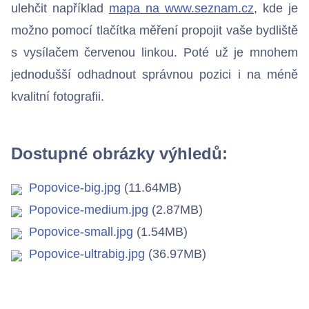
ulehčit například
mapa na www.seznam.cz
, kde je
Bezdrátové přístupové body
možno pomocí tlačítka měření propojit vaše bydliště
s vysílačem červenou linkou. Poté už je mnohem
jednodušší odhadnout správnou pozici i na méně
Kontakty
kvalitní fotografii.
Dostupné obrázky výhledů:
Popovice-big.jpg
(11.64MB)
Popovice-medium.jpg
(2.87MB)
Popovice-small.jpg
(1.54MB)
Popovice-ultrabig.jpg
(36.97MB)