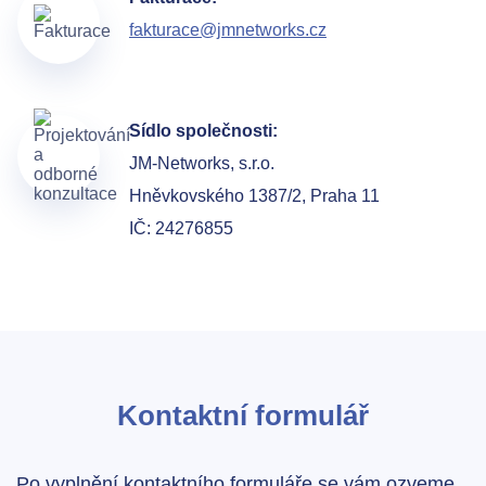
fakturace@jmnetworks.cz
Sídlo společnosti:
JM-Networks, s.r.o.
Hněvkovského 1387/2, Praha 11
IČ: 24276855
Kontaktní formulář
Po vyplnění kontaktního formuláře se vám ozveme