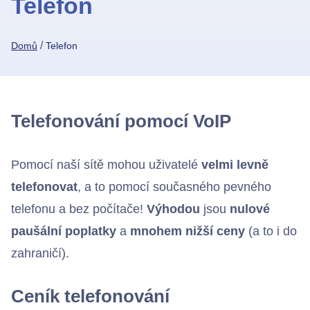
Telefon
/
Domů
Telefon
Chci se připojit
Telefonování pomocí VoIP
Pomocí naší sítě mohou uživatelé
velmi levně
telefonovat
, a to pomocí současného pevného
telefonu a bez počítače!
Výhodou
jsou
nulové
paušální poplatky
a
mnohem nižší ceny
(a to i do
zahraničí).
Ceník telefonování