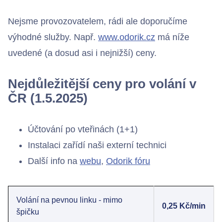
Bezdrátové přístupové body
Nejsme provozovatelem, rádi ale doporučíme
výhodné služby. Např.
www.odorik.cz
má níže
uvedené (a dosud asi i nejnižší) ceny.
Kontakty
Nejdůležitější ceny pro volání v
ČR (1.5.2025)
Účtování po vteřinách (1+1)
Instalaci zařídí naši externí technici
Další info na
webu
,
Odorik fóru
Volání na pevnou linku - mimo
0,25 Kč/min
špičku