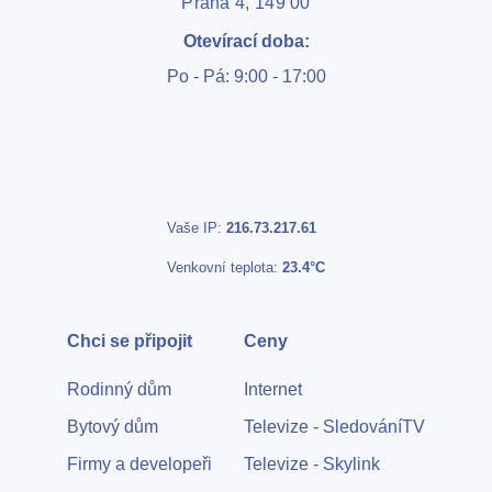
Praha 4, 149 00
Bezdrátové přístupové body
Otevírací doba:
Po - Pá: 9:00 - 17:00
Kontakty
Vaše IP:
216.73.217.61
Venkovní teplota:
23.4°C
Chci se připojit
Ceny
Rodinný dům
Internet
Bytový dům
Televize - SledováníTV
Firmy a developeři
Televize - Skylink