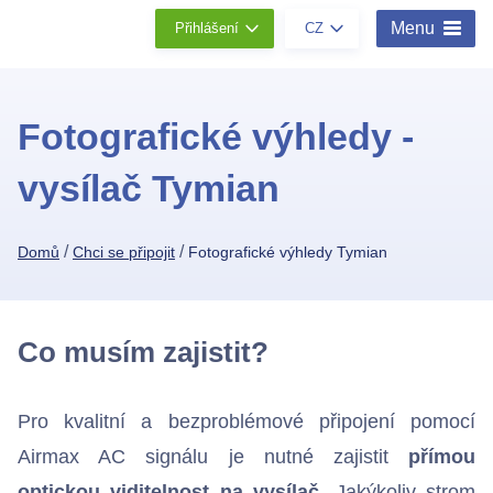
Menu
Přihlášení
CZ
Fotografické výhledy -
vysílač Tymian
/
/
Domů
Chci se připojit
Fotografické výhledy Tymian
Co musím zajistit?
Pro kvalitní a bezproblémové připojení pomocí
Airmax AC signálu je nutné zajistit
přímou
optickou viditelnost na vysílač
. Jakýkoliv strom