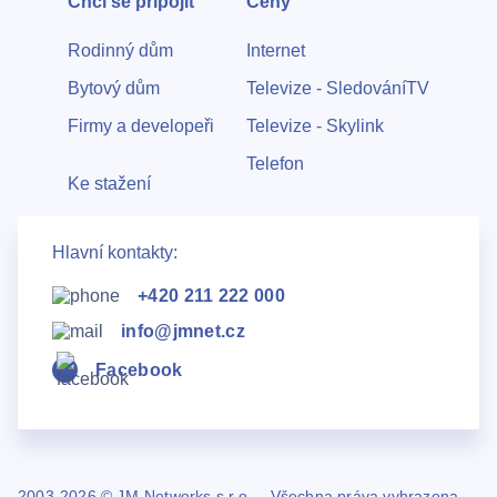
Chci se připojit
Ceny
Rodinný dům
Internet
Bytový dům
Televize - SledováníTV
Firmy a developeři
Televize - Skylink
Telefon
Ke stažení
Hlavní kontakty:
+420 211 222 000
info@jmnet.cz
Facebook
2003-2026 © JM-Networks s.r.o. – Všechna práva vyhrazena