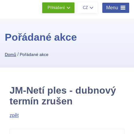
Menu
Přihlášení
CZ
Pořádané akce
/
Domů
Pořádané akce
JM-Netí ples - dubnový
termín zrušen
zpět