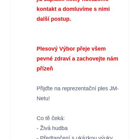
Bezdrátové přístupové body
kontakt a domluvíme s nimi
další postup.
Kontakty
Plesový Výbor přeje všem
pevné zdraví a zachovejte nám
přízeň
Přijďte na reprezentační ples JM-
Netu!
Co tě čeká:
- Živá hudba
- Předtančení s ukázkou výuky