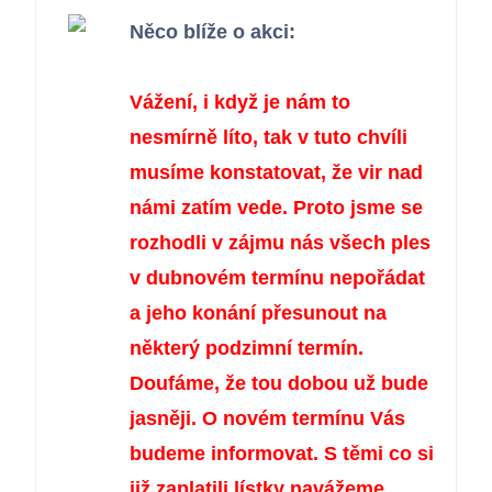
Něco blíže o akci:
Vážení, i když je nám to
Chci se připojit
nesmírně líto, tak v tuto chvíli
musíme konstatovat, že vir nad
námi zatím vede. Proto jsme se
rozhodli v zájmu nás všech ples
v dubnovém termínu nepořádat
a jeho konání přesunout na
některý podzimní termín.
Doufáme, že tou dobou už bude
jasněji. O novém termínu Vás
budeme informovat. S těmi co si
již zaplatili lístky navážeme