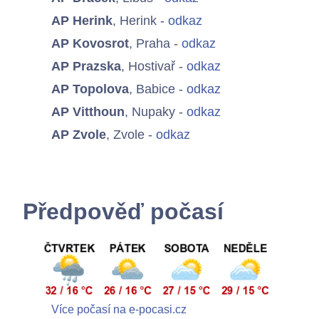
AP Herink
, Herink -
odkaz
AP Kovosrot
, Praha -
odkaz
AP Prazska
, Hostivař -
odkaz
Chci se připojit
AP Topolova
, Babice -
odkaz
AP Vitthoun
, Nupaky -
odkaz
AP Zvole
, Zvole -
odkaz
Předpověď počasí
Více počasí na e-pocasi.cz