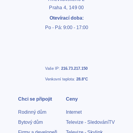
Praha 4, 149 00
Otevírací doba:
Po - Pá: 9:00 - 17:00
Vaše IP:
216.73.217.150
Venkovní teplota:
28.8°C
Chci se připojit
Ceny
Rodinný dům
Internet
Bytový dům
Televize - SledováníTV
Firmy a developeři
Televize - Skylink