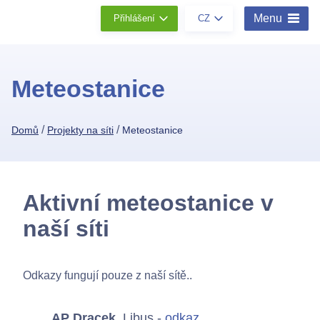
Menu
Přihlášení
CZ
Meteostanice
/
/
Domů
Projekty na síti
Meteostanice
Aktivní meteostanice v
naší síti
Odkazy fungují pouze z naší sítě..
AP Dracek
, Libus -
odkaz