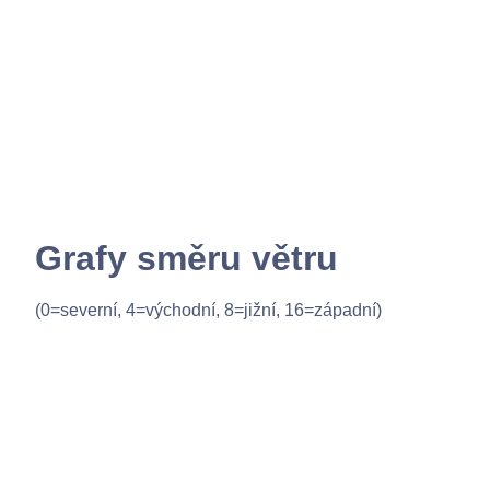
Grafy směru větru
(0=severní, 4=východní, 8=jižní, 16=západní)