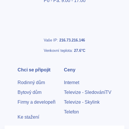
Po - Pá: 9:00 - 17:00
Bezdrátové přístupové body
Kontakty
Vaše IP:
216.73.216.146
Venkovní teplota:
27.6°C
Chci se připojit
Ceny
Rodinný dům
Internet
Bytový dům
Televize - SledováníTV
Firmy a developeři
Televize - Skylink
Telefon
Ke stažení