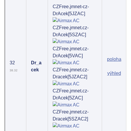
CZFree.jmnet-cz-
DrAcek[5JZAC]
CZFree.jmnet.cz-
DrAcek[5SZAC]
CZFree.jmnet.cz-
DrAcek[5VAC]
poloha
32
Dr_a
cek
CZFree.jmnet.cz-
38.32
výhled
Dracek[5JZAC2]
CZFree.jmnet.cz-
DrAcek[5ZAC]
CZFree.jmnet.cz-
Dracek[5SZAC2]