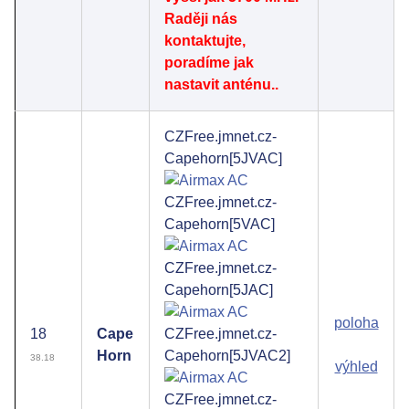
Raději nás
kontaktujte,
poradíme jak
nastavit anténu..
CZFree.jmnet.cz-
Capehorn[5JVAC]
CZFree.jmnet.cz-
Capehorn[5VAC]
CZFree.jmnet.cz-
Capehorn[5JAC]
poloha
18
Cape
CZFree.jmnet.cz-
Horn
Capehorn[5JVAC2]
38.18
výhled
CZFree.jmnet.cz-