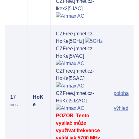
CZFree.jmnet.cz-
Ikex2[5JAC]
CZFree.jmnet.cz-
HoKe[5GHz]
CZFree.jmnet.cz-
HoKe[5VAC]
CZFree.jmnet.cz-
HoKe[5SAC]
CZFree.jmnet.cz-
poloha
17
HoK
HoKe[5JZAC]
e
38.17
výhled
POZOR. Tento
vysílač může
využívat frekvence
vyšší jak 5700 MHz.