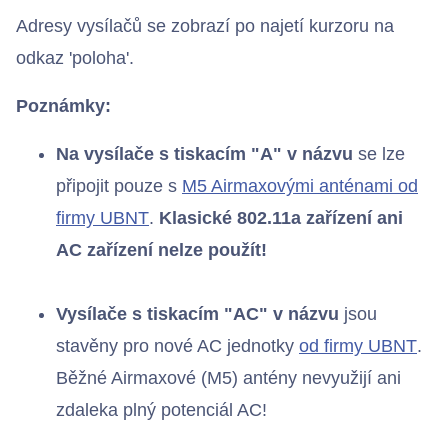
Adresy vysílačů se zobrazí po najetí kurzoru na
odkaz 'poloha'.
Chci se připojit
Poznámky:
Na vysílače s tiskacím "A" v názvu
se lze
připojit pouze s
M5 Airmaxovými anténami od
firmy UBNT
.
Klasické 802.11a zařízení ani
AC zařízení nelze použít!
Vysílače s tiskacím "AC" v názvu
jsou
stavěny pro nové AC jednotky
od firmy UBNT
.
Běžné Airmaxové (M5) antény nevyužijí ani
zdaleka plný potenciál AC!