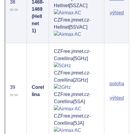
38
1468-
Hellnet[5SZAC]
1469
38.38
výhled
(Hell
CZFree.jmnet.cz-
net
Hellnet[5SVAC]
1)
CZFree.jmnet.cz-
Corellina[5GHz]
CZFree.jmnet.cz-
Corellina[2GHz]
poloha
39
Corel
lina
CZFree.jmnet.cz-
38.39
výhled
Corellina[5SA]
CZFree.jmnet.cz-
Corellina[5JA]