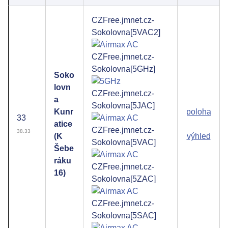
CZFree.jmnet.cz-
Sokolovna[5VAC2]
CZFree.jmnet.cz-
Sokolovna[5GHz]
Soko
lovn
CZFree.jmnet.cz-
a
Sokolovna[5JAC]
Kunr
poloha
33
atice
CZFree.jmnet.cz-
38.33
(K
výhled
Sokolovna[5VAC]
Šebe
ráku
CZFree.jmnet.cz-
16)
Sokolovna[5ZAC]
CZFree.jmnet.cz-
Sokolovna[5SAC]