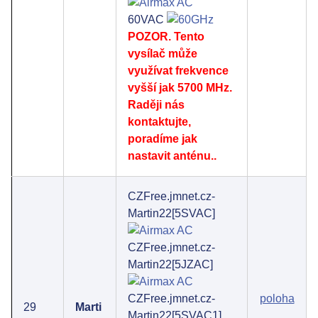
60VAC
POZOR. Tento
vysílač může
využívat frekvence
vyšší jak 5700 MHz.
Raději nás
kontaktujte,
poradíme jak
nastavit anténu..
CZFree.jmnet.cz-
Martin22[5SVAC]
CZFree.jmnet.cz-
Martin22[5JZAC]
CZFree.jmnet.cz-
poloha
29
Marti
Martin22[5SVAC1]