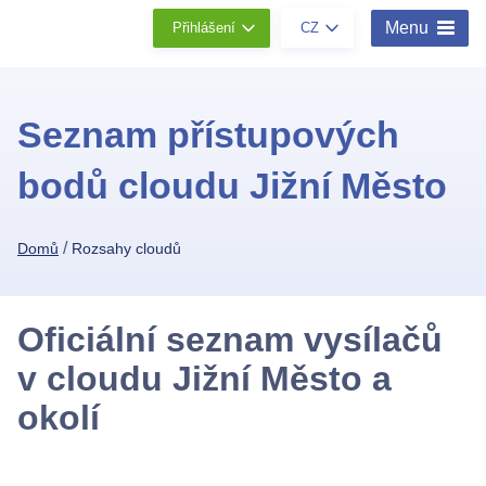
Menu
Přihlášení
CZ
Seznam přístupových
bodů cloudu Jižní Město
/
Domů
Rozsahy cloudů
Oficiální seznam vysílačů
v cloudu Jižní Město a
okolí