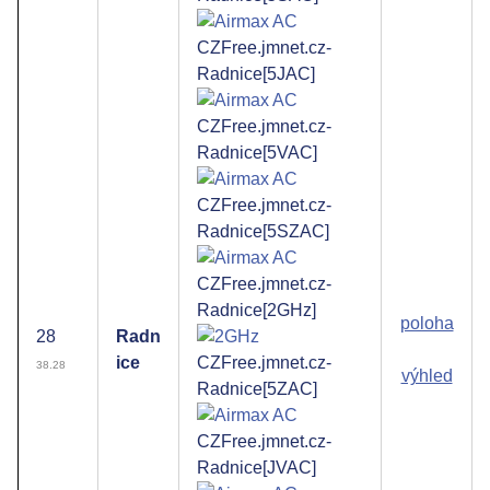
CZFree.jmnet.cz-
Radnice[5JAC]
CZFree.jmnet.cz-
Radnice[5VAC]
CZFree.jmnet.cz-
Radnice[5SZAC]
CZFree.jmnet.cz-
Radnice[2GHz]
poloha
28
Radn
ice
CZFree.jmnet.cz-
38.28
výhled
Radnice[5ZAC]
CZFree.jmnet.cz-
Radnice[JVAC]