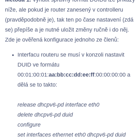
níže, ale pokud je router zanesený v controlleru
(pravděpodobně je), tak ten po čase nastavení (zdá
se) přepíše a je nutné uložit změny ručně i do něj.
Zde je ověřená konfigurace jednoho ze členů:
Interfacu routeru se musí v konzoli nastavit
DUID ve formátu
00:01:00:01:
aa:bb:cc:dd:ee:ff
:00:00:00:00 a
dělá se to takto:
release dhcpv6-pd interface eth0
delete dhcpv6-pd duid
configure
set interfaces ethernet eth0 dhcpv6-pd duid