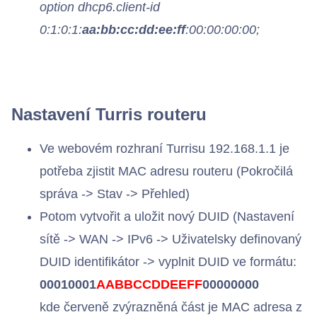
option dhcp6.client-id
0:1:0:1:
aa:bb:cc:dd:ee:ff
:00:00:00:00;
Nastavení Turris routeru
Ve webovém rozhraní Turrisu 192.168.1.1 je
potřeba zjistit MAC adresu routeru (Pokročilá
správa -> Stav -> Přehled)
Potom vytvořit a uložit nový DUID (Nastavení
sítě -> WAN -> IPv6 -> Uživatelsky definovaný
DUID identifikátor -> vyplnit DUID ve formátu:
00010001
AABBCCDDEEFF
00000000
kde červeně zvýrazněná část je MAC adresa z