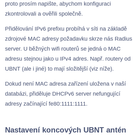
proto prosím napište, abychom konfiguraci
Bezdrátové přístupové body
zkontrolovali a ověřili společně.
Přidělování IPv6 prefixu probíhá v síti na základě
Kontakty
zdrojové MAC adresy požadavku skrze nás Radius
server. U běžných wifi routerů se jedná o MAC
adresu stejnou jako u IPv4 adres. Např. routery od
UBNT (ale i jiné) to mají složitější (viz níže).
Dokud není MAC adresa zařízení uložena v naší
databázi, přiděluje DHCPv6 server nefungující
adresy začínající fe80:1111:1111.
Nastavení koncových UBNT antén