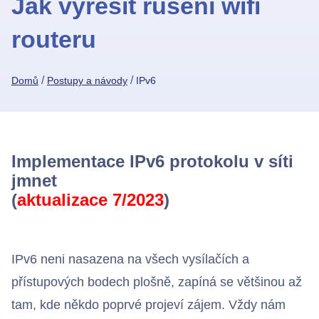
Jak vyřešit rušení wifi
routeru
Chci se připojit
/
/
Domů
Postupy a návody
IPv6
Implementace IPv6 protokolu v síti
jmnet
(
aktualizace 7/2023
)
IPv6 neni nasazena na všech vysílačích a
přístupových bodech plošně, zapíná se většinou až
tam, kde někdo poprvé projeví zájem. Vždy nám