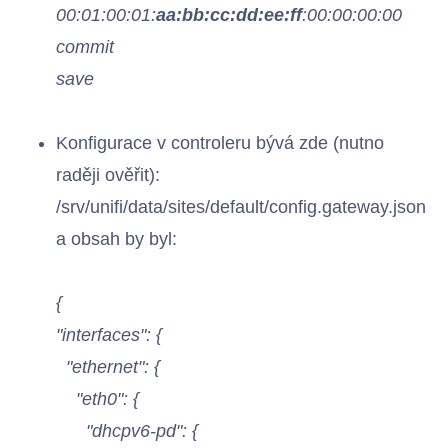
00:01:00:01:
aa:bb:cc:dd:ee:ff
:00:00:00:00
commit
save
Konfigurace v controleru bývá zde (nutno
raději ověřit):
/srv/unifi/data/sites/default/config.gateway.json
a obsah by byl:
{
"interfaces": {
"ethernet": {
"eth0": {
"dhcpv6-pd": {