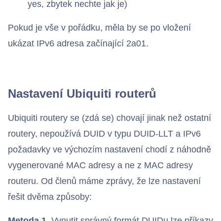
yes, zbytek nechte jak je)
Pokud je vše v pořádku, měla by se po vložení
ukázat IPv6 adresa začínající 2a01.
Nastavení Ubiquiti routerů
Ubiquiti routery se (zdá se) chovají jinak než ostatní
routery, nepoužívá DUID v typu DUID-LLT a IPv6
požadavky ve výchozím nastavení chodí z náhodně
vygenerované MAC adresy a ne z MAC adresy
routeru. Od členů máme zprávy, že lze nastavení
řešit dvěma způsoby:
Metoda 1.
Vynutit správný formát DUIDu lze příkazy