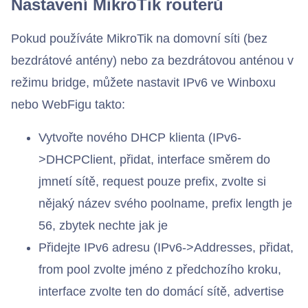
Nastavení MikroTik routerů
Pokud používáte MikroTik na domovní síti (bez
bezdrátové antény) nebo za bezdrátovou anténou v
režimu bridge, můžete nastavit IPv6 ve Winboxu
nebo WebFigu takto:
Vytvořte nového DHCP klienta (IPv6-
>DHCPClient, přidat, interface směrem do
jmnetí sítě, request pouze prefix, zvolte si
nějaký název svého poolname, prefix length je
56, zbytek nechte jak je
Přidejte IPv6 adresu (IPv6->Addresses, přidat,
from pool zvolte jméno z předchozího kroku,
interface zvolte ten do domácí sítě, advertise