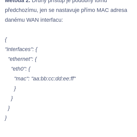
Metoda 2.
Druhý přístup je podobný tomu
předchozímu, jen se nastavuje přímo MAC adresa
danému WAN interfacu:
{
"interfaces": {
"ethernet": {
"eth0": {
"mac": "aa:bb:cc:dd:ee:ff"
}
}
}
}