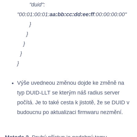
"duid":
"00:01:00:01:
aa:bb:cc:dd:ee:ff
:00:00:00:00"
}
}
}
}
}
Výše uvedneou změnou dojde ke změně na
typ DUID-LLT se kterým náš radius server
počítá. Je to také cesta k jistotě, že se DUID v
budoucnu po aktualizaci firmwaru nezmění.